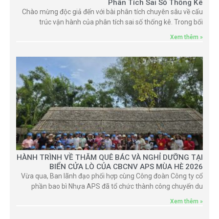
Phân Tích Sai Số Thống Kê
Chào mừng độc giả đến với bài phân tích chuyên sâu về cấu
trúc vận hành của phân tích sai số thống kê. Trong bối
Xem thêm »
HÀNH TRÌNH VỀ THĂM QUÊ BÁC VÀ NGHỈ DƯỠNG TẠI
BIỂN CỬA LÒ CỦA CBCNV APS MÙA HÈ 2026
Vừa qua, Ban lãnh đạo phối hợp cùng Công đoàn Công ty cổ
phần bao bì Nhựa APS đã tổ chức thành công chuyến du
Xem thêm »