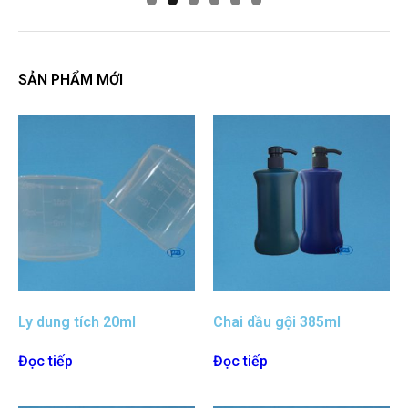
SẢN PHẨM MỚI
Ly dung tích 20ml
Chai dầu gội 385ml
Đọc tiếp
Đọc tiếp