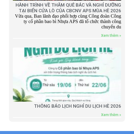
HÀNH TRÌNH VỀ THĂM QUÊ BÁC VÀ NGHỈ DƯỠNG
TẠI BIỂN CỬA LÒ CỦA CBCNV APS MÙA HÈ 2026
Vừa qua, Ban lãnh đạo phối hợp cùng Công đoàn Công
ty cổ phần bao bì Nhựa APS đã tổ chức thành công
chuyến du
Xem thêm »
THÔNG BÁO LỊCH NGHỈ DU LỊCH HÈ 2026
Xem thêm »