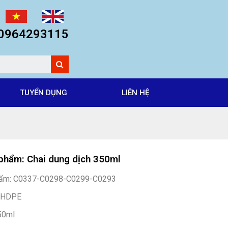
: 0964293115
TUYỂN DỤNG
LIÊN HỆ
phẩm: Chai dung dịch 350ml
ẩm: C0337-C0298-C0299-C0293
: HDPE
350ml