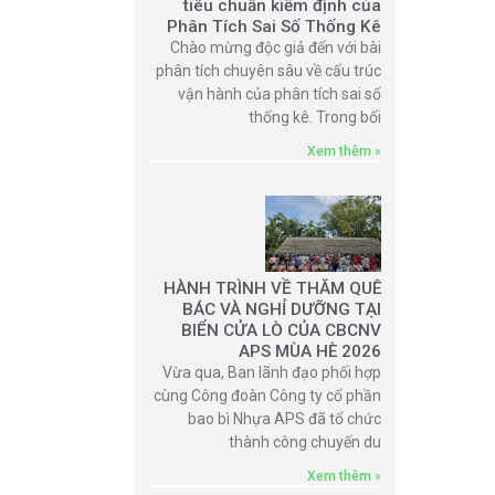
tiêu chuẩn kiểm định của
Phân Tích Sai Số Thống Kê
Chào mừng độc giả đến với bài
phân tích chuyên sâu về cấu trúc
vận hành của phân tích sai số
thống kê. Trong bối
Xem thêm »
HÀNH TRÌNH VỀ THĂM QUÊ
BÁC VÀ NGHỈ DƯỠNG TẠI
BIỂN CỬA LÒ CỦA CBCNV
APS MÙA HÈ 2026
Vừa qua, Ban lãnh đạo phối hợp
cùng Công đoàn Công ty cổ phần
bao bì Nhựa APS đã tổ chức
thành công chuyến du
Xem thêm »