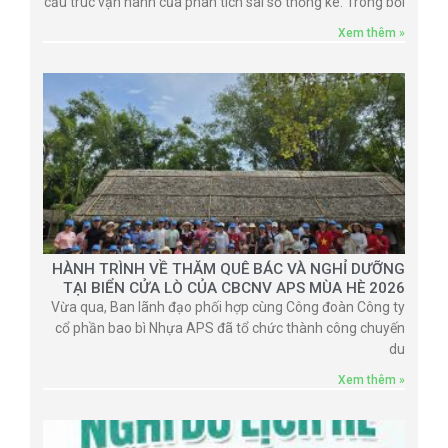
cấu trúc vận hành của phân tích sai số thống kê. Trong bối
Xem thêm »
HÀNH TRÌNH VỀ THĂM QUÊ BÁC VÀ NGHỈ DƯỠNG
TẠI BIỂN CỬA LÒ CỦA CBCNV APS MÙA HÈ 2026
Vừa qua, Ban lãnh đạo phối hợp cùng Công đoàn Công ty
cổ phần bao bì Nhựa APS đã tổ chức thành công chuyến
du
Xem thêm »