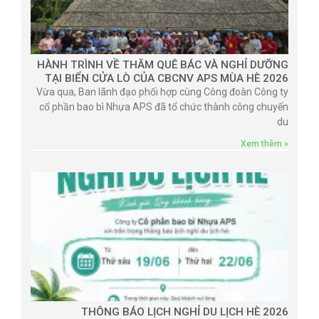
HÀNH TRÌNH VỀ THĂM QUÊ BÁC VÀ NGHỈ DƯỠNG
TẠI BIỂN CỬA LÒ CỦA CBCNV APS MÙA HÈ 2026
Vừa qua, Ban lãnh đạo phối hợp cùng Công đoàn Công ty
cổ phần bao bì Nhựa APS đã tổ chức thành công chuyến
du
Xem thêm »
THÔNG BÁO LỊCH NGHỈ DU LỊCH HÈ 2026