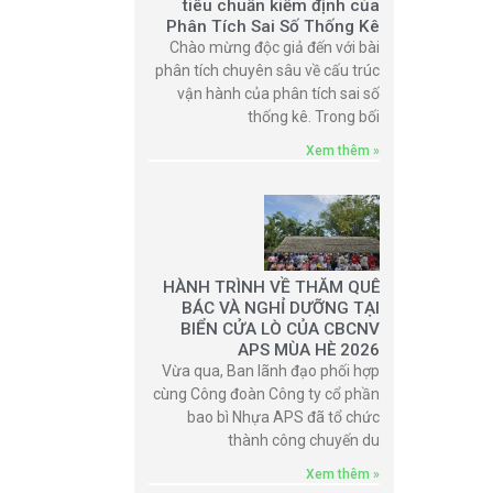
tiêu chuẩn kiểm định của
Phân Tích Sai Số Thống Kê
Chào mừng độc giả đến với bài
phân tích chuyên sâu về cấu trúc
vận hành của phân tích sai số
thống kê. Trong bối
Xem thêm »
HÀNH TRÌNH VỀ THĂM QUÊ
BÁC VÀ NGHỈ DƯỠNG TẠI
BIỂN CỬA LÒ CỦA CBCNV
APS MÙA HÈ 2026
Vừa qua, Ban lãnh đạo phối hợp
cùng Công đoàn Công ty cổ phần
bao bì Nhựa APS đã tổ chức
thành công chuyến du
Xem thêm »