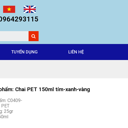
: 0964293115
TUYỂN DỤNG
LIÊN HỆ
phẩm: Chai PET 150ml tím-xanh-vàng
ẩm: C0409-
: PET
g: 25gr
150ml