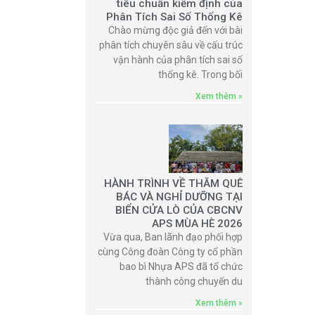
tiêu chuẩn kiểm định của
Phân Tích Sai Số Thống Kê
Chào mừng độc giả đến với bài
phân tích chuyên sâu về cấu trúc
vận hành của phân tích sai số
thống kê. Trong bối
Xem thêm »
HÀNH TRÌNH VỀ THĂM QUÊ
BÁC VÀ NGHỈ DƯỠNG TẠI
BIỂN CỬA LÒ CỦA CBCNV
APS MÙA HÈ 2026
Vừa qua, Ban lãnh đạo phối hợp
cùng Công đoàn Công ty cổ phần
bao bì Nhựa APS đã tổ chức
thành công chuyến du
Xem thêm »