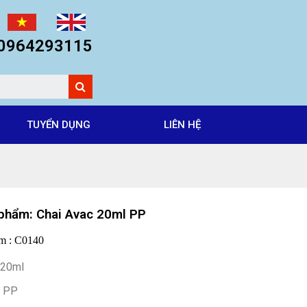
: 0964293115
TUYỂN DỤNG
LIÊN HỆ
phẩm: Chai Avac 20ml PP
m : C0140
: 20ml
: PP