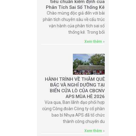
tiêu chuẩn kiểm định của
Phân Tích Sai Số Thống Kê
Chào mừng độc giả đến với bài
phân tích chuyên sâu về cấu trúc
vận hành của phân tích sai số
thống kê. Trong bối
Xem thêm »
HÀNH TRÌNH VỀ THĂM QUÊ
BÁC VÀ NGHỈ DƯỠNG TẠI
BIỂN CỬA LÒ CỦA CBCNV
APS MÙA HÈ 2026
Vừa qua, Ban lãnh đạo phối hợp
cùng Công đoàn Công ty cổ phần
bao bì Nhựa APS đã tổ chức
thành công chuyến du
Xem thêm »