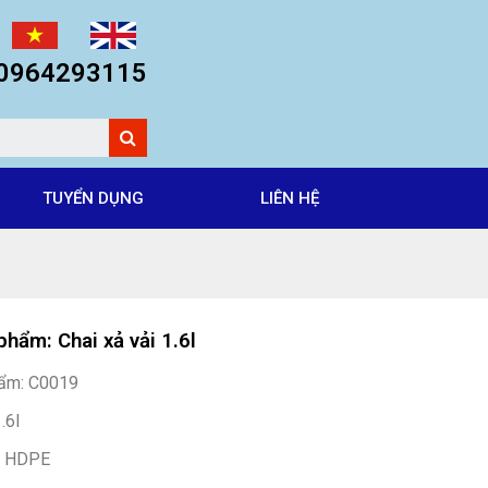
: 0964293115
TUYỂN DỤNG
LIÊN HỆ
phẩm: Chai xả vải 1.6l
ẩm: C0019
.6l
 : HDPE