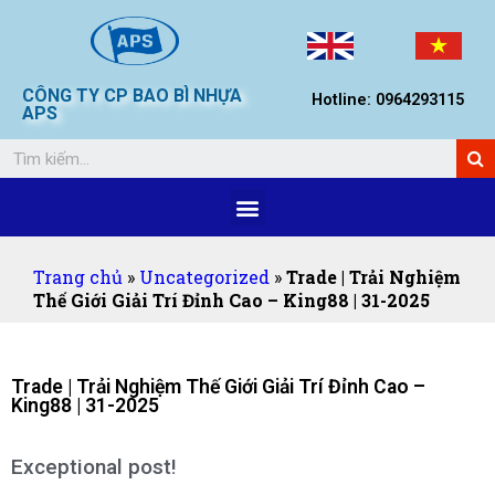
CÔNG TY CP BAO BÌ NHỰA
Hotline: 0964293115
APS
Trang chủ
»
Uncategorized
»
Trade | Trải Nghiệm
Thế Giới Giải Trí Đỉnh Cao – King88 | 31-2025
Trade | Trải Nghiệm Thế Giới Giải Trí Đỉnh Cao –
King88 | 31-2025
Exceptional post!