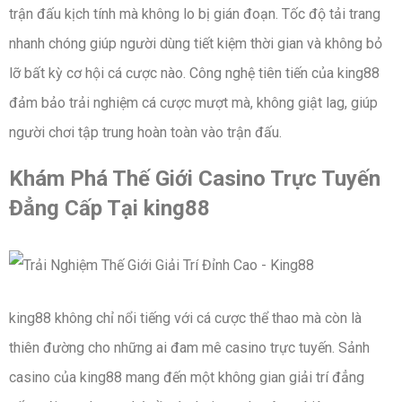
trận đấu kịch tính mà không lo bị gián đoạn. Tốc độ tải trang
nhanh chóng giúp người dùng tiết kiệm thời gian và không bỏ
lỡ bất kỳ cơ hội cá cược nào. Công nghệ tiên tiến của king88
đảm bảo trải nghiệm cá cược mượt mà, không giật lag, giúp
người chơi tập trung hoàn toàn vào trận đấu.
Khám Phá Thế Giới Casino Trực Tuyến
Đẳng Cấp Tại king88
king88 không chỉ nổi tiếng với cá cược thể thao mà còn là
thiên đường cho những ai đam mê casino trực tuyến. Sảnh
casino của king88 mang đến một không gian giải trí đẳng