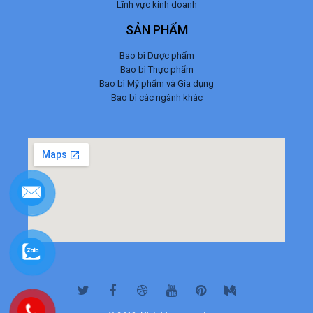
Lĩnh vực kinh doanh
SẢN PHẨM
Bao bì Dược phẩm
Bao bì Thực phẩm
Bao bì Mỹ phẩm và Gia dụng
Bao bì các ngành khác