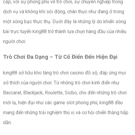
cấp, với sự phong phú về trò chơi, sự chuyên nghiệp trong
dịch vụ và không khí sôi động, chân thực như đang ở trong
một sòng bạc thực thụ. Dưới đây là những lý do khiến sòng
bài trực tuyến king88 trở thành lựa chọn hàng đầu của nhiều
người chơi:
Trò Chơi Đa Dạng – Từ Cổ Điển Đến Hiện Đại
king88 sở hữu kho tàng trò chơi casino đồ sộ, đáp ứng mọi
sở thích của người chơi. Từ những trò chơi kinh điển như
Baccarat, Blackjack, Roulette, Sicbo, cho đến những trò chơi
mới lạ, hiện đại như các game slot phong phú, king88 đều
mang đến những trải nghiệm thú vị và cơ hội chiến thắng hấp
dẫn.