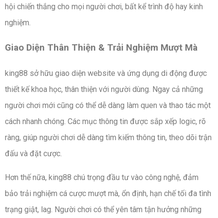
hội chiến thắng cho mọi người chơi, bất kể trình độ hay kinh
nghiệm.
Giao Diện Thân Thiện & Trải Nghiệm Mượt Mà
king88 sở hữu giao diện website và ứng dụng di động được
thiết kế khoa học, thân thiện với người dùng. Ngay cả những
người chơi mới cũng có thể dễ dàng làm quen và thao tác một
cách nhanh chóng. Các mục thông tin được sắp xếp logic, rõ
ràng, giúp người chơi dễ dàng tìm kiếm thông tin, theo dõi trận
đấu và đặt cược.
Hơn thế nữa, king88 chú trọng đầu tư vào công nghệ, đảm
bảo trải nghiệm cá cược mượt mà, ổn định, hạn chế tối đa tình
trạng giật, lag. Người chơi có thể yên tâm tận hưởng những