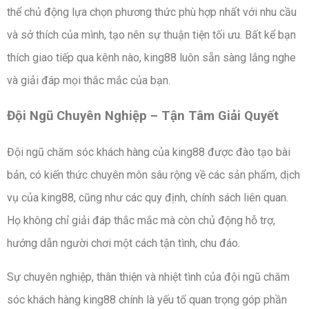
thể chủ động lựa chọn phương thức phù hợp nhất với nhu cầu
và sở thích của mình, tạo nên sự thuận tiện tối ưu. Bất kể bạn
thích giao tiếp qua kênh nào, king88 luôn sẵn sàng lắng nghe
và giải đáp mọi thắc mắc của bạn.
Đội Ngũ Chuyên Nghiệp – Tận Tâm Giải Quyết
Đội ngũ chăm sóc khách hàng của king88 được đào tạo bài
bản, có kiến thức chuyên môn sâu rộng về các sản phẩm, dịch
vụ của king88, cũng như các quy định, chính sách liên quan.
Họ không chỉ giải đáp thắc mắc mà còn chủ động hỗ trợ,
hướng dẫn người chơi một cách tận tình, chu đáo.
Sự chuyên nghiệp, thân thiện và nhiệt tình của đội ngũ chăm
sóc khách hàng king88 chính là yếu tố quan trọng góp phần