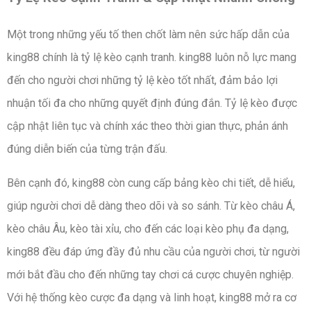
Một trong những yếu tố then chốt làm nên sức hấp dẫn của
king88 chính là tỷ lệ kèo cạnh tranh. king88 luôn nỗ lực mang
đến cho người chơi những tỷ lệ kèo tốt nhất, đảm bảo lợi
nhuận tối đa cho những quyết định đúng đắn. Tỷ lệ kèo được
cập nhật liên tục và chính xác theo thời gian thực, phản ánh
đúng diễn biến của từng trận đấu.
Bên cạnh đó, king88 còn cung cấp bảng kèo chi tiết, dễ hiểu,
giúp người chơi dễ dàng theo dõi và so sánh. Từ kèo châu Á,
kèo châu Âu, kèo tài xỉu, cho đến các loại kèo phụ đa dạng,
king88 đều đáp ứng đầy đủ nhu cầu của người chơi, từ người
mới bắt đầu cho đến những tay chơi cá cược chuyên nghiệp.
Với hệ thống kèo cược đa dạng và linh hoạt, king88 mở ra cơ