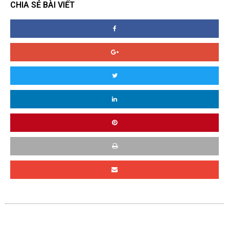
CHIA SẺ BÀI VIẾT