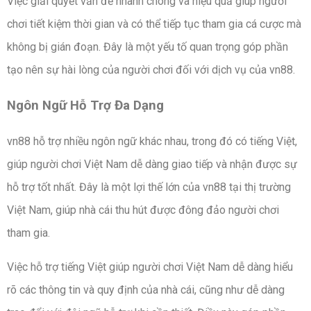
Việc giải quyết vấn đề nhanh chóng và hiệu quả giúp người
chơi tiết kiệm thời gian và có thể tiếp tục tham gia cá cược mà
không bị gián đoạn. Đây là một yếu tố quan trọng góp phần
tạo nên sự hài lòng của người chơi đối với dịch vụ của vn88.
Ngôn Ngữ Hỗ Trợ Đa Dạng
vn88 hỗ trợ nhiều ngôn ngữ khác nhau, trong đó có tiếng Việt,
giúp người chơi Việt Nam dễ dàng giao tiếp và nhận được sự
hỗ trợ tốt nhất. Đây là một lợi thế lớn của vn88 tại thị trường
Việt Nam, giúp nhà cái thu hút được đông đảo người chơi
tham gia.
Việc hỗ trợ tiếng Việt giúp người chơi Việt Nam dễ dàng hiểu
rõ các thông tin và quy định của nhà cái, cũng như dễ dàng