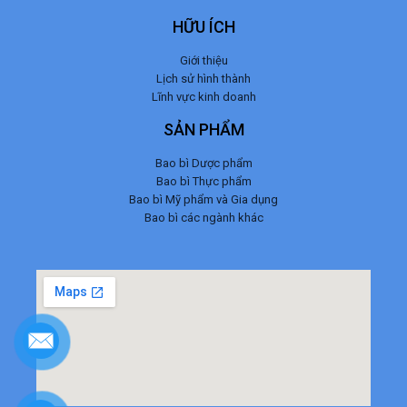
HỮU ÍCH
Giới thiệu
Lịch sử hình thành
Lĩnh vực kinh doanh
SẢN PHẨM
Bao bì Dược phẩm
Bao bì Thực phẩm
Bao bì Mỹ phẩm và Gia dụng
Bao bì các ngành khác