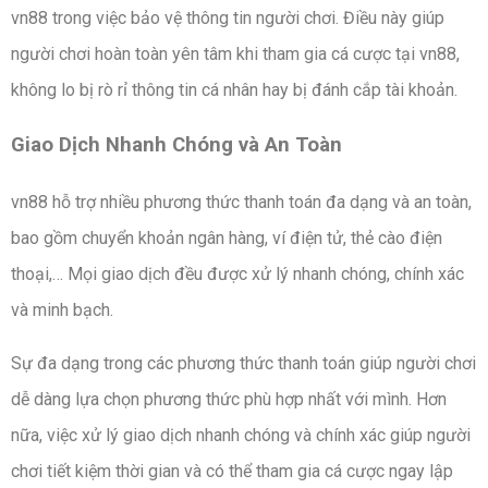
vn88 trong việc bảo vệ thông tin người chơi. Điều này giúp
người chơi hoàn toàn yên tâm khi tham gia cá cược tại vn88,
không lo bị rò rỉ thông tin cá nhân hay bị đánh cắp tài khoản.
Giao Dịch Nhanh Chóng và An Toàn
vn88 hỗ trợ nhiều phương thức thanh toán đa dạng và an toàn,
bao gồm chuyển khoản ngân hàng, ví điện tử, thẻ cào điện
thoại,… Mọi giao dịch đều được xử lý nhanh chóng, chính xác
và minh bạch.
Sự đa dạng trong các phương thức thanh toán giúp người chơi
dễ dàng lựa chọn phương thức phù hợp nhất với mình. Hơn
nữa, việc xử lý giao dịch nhanh chóng và chính xác giúp người
chơi tiết kiệm thời gian và có thể tham gia cá cược ngay lập