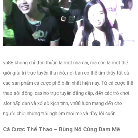
vn88 không chỉ đơn thuần là một nhà cái, mà còn là một thế
giới giải trí trực tuyến thu nhỏ, nơi bạn có thể tìm thấy tất cả
các sản phẩm cá cược phổ biến nhất hiện nay. Từ cá cược thể
thao sôi động, casino trực tuyến đẳng cấp, đến các trò chơi
slot hấp dẫn và xổ số kịch tính, vn88 luôn mang đến cho
người chơi những trải nghiệm mới mẻ và đầy lôi cuốn.
Cá Cược Thể Thao – Bùng Nổ Cùng Đam Mê