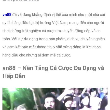
vn88
đã và đang khẳng định vị thế của mình như một nhà cái
uy tín hàng đầu tại thị trường Việt Nam, mang đến cho người
chơi những trải nghiệm cá cược trực tuyến đẳng cấp và an
toàn. Với sự đa dạng trong sản phẩm, dịch vụ chuyên nghiệp
và cam kết bảo mật thông tin,
vn88
xứng đáng là lựa chọn
hàng đầu cho những ai đam mê cá cược.
vn88 – Nền Tảng Cá Cược Đa Dạng và
Hấp Dẫn