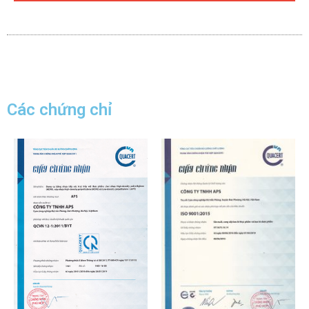
Các chứng chỉ