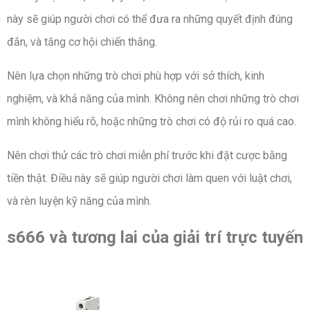
này sẽ giúp người chơi có thể đưa ra những quyết định đúng
đắn, và tăng cơ hội chiến thắng.
Nên lựa chọn những trò chơi phù hợp với sở thích, kinh
nghiệm, và khả năng của mình. Không nên chơi những trò chơi
mình không hiểu rõ, hoặc những trò chơi có độ rủi ro quá cao.
Nên chơi thử các trò chơi miễn phí trước khi đặt cược bằng
tiền thật. Điều này sẽ giúp người chơi làm quen với luật chơi,
và rèn luyện kỹ năng của mình.
s666 và tương lai của giải trí trực tuyến