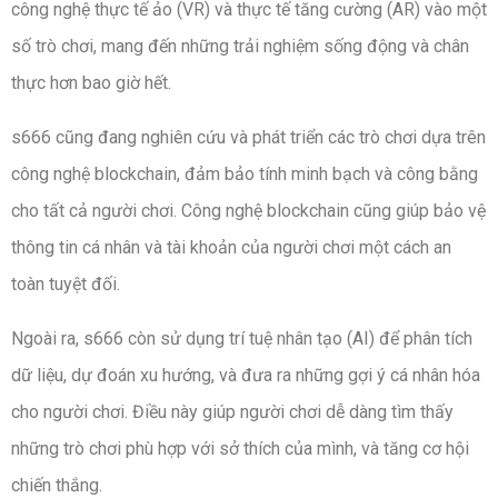
công nghệ thực tế ảo (VR) và thực tế tăng cường (AR) vào một
số trò chơi, mang đến những trải nghiệm sống động và chân
thực hơn bao giờ hết.
s666 cũng đang nghiên cứu và phát triển các trò chơi dựa trên
công nghệ blockchain, đảm bảo tính minh bạch và công bằng
cho tất cả người chơi. Công nghệ blockchain cũng giúp bảo vệ
thông tin cá nhân và tài khoản của người chơi một cách an
toàn tuyệt đối.
Ngoài ra, s666 còn sử dụng trí tuệ nhân tạo (AI) để phân tích
dữ liệu, dự đoán xu hướng, và đưa ra những gợi ý cá nhân hóa
cho người chơi. Điều này giúp người chơi dễ dàng tìm thấy
những trò chơi phù hợp với sở thích của mình, và tăng cơ hội
chiến thắng.