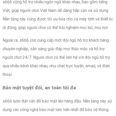
s666 cũng hỗ trợ nhiều ngôn ngữ khác nhau, bao gồm tiếng
Việt, giúp người chơi Việt Nam dễ dàng tiếp cận và sử dụng.
Nền tảng này cũng được tối ưu hóa cho cả máy tính và thiết bị
di động, giúp người chơi có thể trải nghiệm mọi lúc, mọi nơi.
Ngoài ra, s666 còn cung cấp một đội ngũ hỗ trợ khách hàng
chuyên nghiệp, sẵn sàng giải đáp mọi thắc mắc và hỗ trợ
người chơi 24/7. Người chơi có thể liên hệ với đội ngũ hỗ trợ
qua nhiều kênh khác nhau, như chat trực tuyến, email, và điện
thoại.
Bảo mật tuyệt đối, an toàn tối đa
s666 luôn đặt vấn đề bảo mật lên hàng đầu. Nền tảng này sử
dụng các công nghệ bảo mật tiên tiến nhất để bảo vệ thông