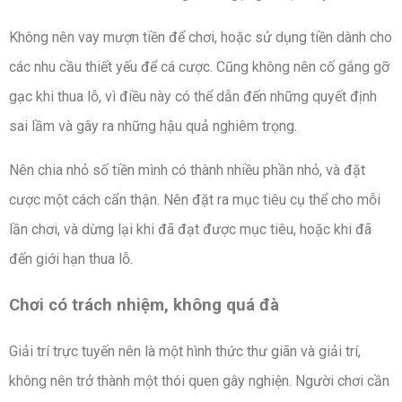
Không nên vay mượn tiền để chơi, hoặc sử dụng tiền dành cho
các nhu cầu thiết yếu để cá cược. Cũng không nên cố gắng gỡ
gạc khi thua lỗ, vì điều này có thể dẫn đến những quyết định
sai lầm và gây ra những hậu quả nghiêm trọng.
Nên chia nhỏ số tiền mình có thành nhiều phần nhỏ, và đặt
cược một cách cẩn thận. Nên đặt ra mục tiêu cụ thể cho mỗi
lần chơi, và dừng lại khi đã đạt được mục tiêu, hoặc khi đã
đến giới hạn thua lỗ.
Chơi có trách nhiệm, không quá đà
Giải trí trực tuyến nên là một hình thức thư giãn và giải trí,
không nên trở thành một thói quen gây nghiện. Người chơi cần