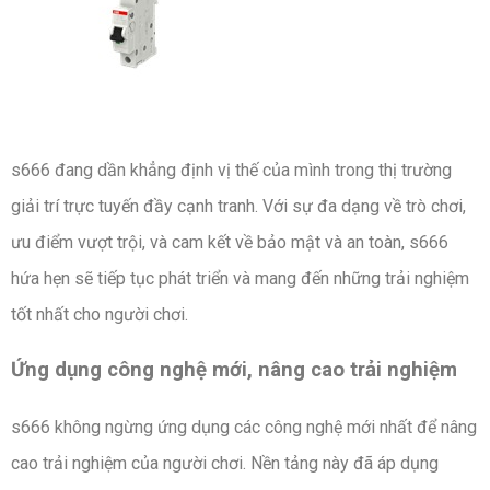
s666 đang dần khẳng định vị thế của mình trong thị trường
giải trí trực tuyến đầy cạnh tranh. Với sự đa dạng về trò chơi,
ưu điểm vượt trội, và cam kết về bảo mật và an toàn, s666
hứa hẹn sẽ tiếp tục phát triển và mang đến những trải nghiệm
tốt nhất cho người chơi.
Ứng dụng công nghệ mới, nâng cao trải nghiệm
s666 không ngừng ứng dụng các công nghệ mới nhất để nâng
cao trải nghiệm của người chơi. Nền tảng này đã áp dụng