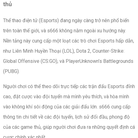
thủ
Thể thao điện tử (Esports) đang ngày càng trở nên phổ biến
trên toàn thế giới, và s666 không nằm ngoài xu hướng này.
Nền tảng này cung cấp một loạt các trò chơi Esports hấp dẫn,
như Liên Minh Huyền Thoại (LOL), Dota 2, Counter-Strike:
Global Offensive (CS:GO), và PlayerUnknown’s Battlegrounds
(PUBG).
Người chơi có thể theo dõi trực tiếp các trận đấu Esports đỉnh
cao, đặt cược vào đội tuyển mà mình yêu thích, và hòa mình
vào không khí sôi động của các giải đấu lớn. s666 cung cấp
thông tin chi tiết về các đội tuyển, lịch sử đối đầu, phong độ
của các game thủ, giúp người chơi đưa ra những quyết định cá
cược chính xác nhất.