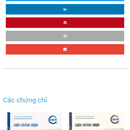
Các chứng chỉ