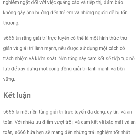
nghiêm ngặt đối với việc quảng cáo và tiếp thị, đảm bảo
không gây ảnh hưởng đến trẻ em và những người dễ bị tổn
thương.
s666 tin rằng giải trí trực tuyến có thể là một hình thức thư
giãn và giải trí lành mạnh, nếu được sử dụng một cách có
trách nhiệm và kiểm soát. Nền tảng này cam kết sẽ tiếp tục nỗ
lực để xây dựng một cộng đồng giải trí lành mạnh và bền
vững.
Kết luận
s666 là một nền tảng giải trí trực tuyến đa dạng, uy tín, và an
toàn. Với nhiều ưu điểm vượt trội, và cam kết về bảo mật và an
toàn, s666 hứa hẹn sẽ mang đến những trải nghiệm tốt nhất