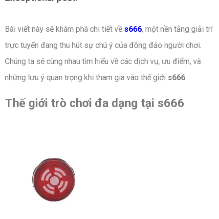
Bài viết này sẽ khám phá chi tiết về
s666
, một nền tảng giải trí
trực tuyến đang thu hút sự chú ý của đông đảo người chơi.
Chúng ta sẽ cùng nhau tìm hiểu về các dịch vụ, ưu điểm, và
những lưu ý quan trọng khi tham gia vào thế giới
s666
.
Thế giới trò chơi đa dạng tại s666