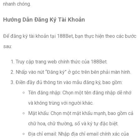
nhanh chóng.
Hướng Dẫn Đăng Ký Tài Khoản
Để đăng ký tài khoản tại 188Bet, bạn thực hiện theo các bước
sau:
Truy cập trang web chính thức của 188Bet.
Nhấp vào nút “Đăng ký” ở góc trên bên phải màn hình.
Điền đầy đủ thông tin vào mẫu đăng ký, bao gồm:
Tên đăng nhập: Chọn một tên đăng nhập dễ nhớ
và không trùng với người khác.
Mật khẩu: Chọn một mật khẩu mạnh, bao gồm cả
chữ hoa, chữ thường, số và ký tự đặc biệt.
Địa chỉ email: Nhập địa chỉ email chính xác của