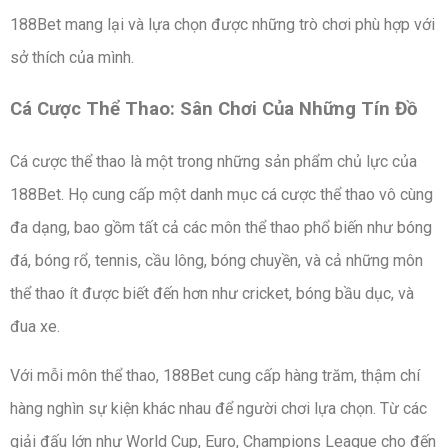
188Bet mang lại và lựa chọn được những trò chơi phù hợp với
sở thích của mình.
Cá Cược Thể Thao: Sân Chơi Của Những Tín Đồ
Cá cược thể thao là một trong những sản phẩm chủ lực của
188Bet. Họ cung cấp một danh mục cá cược thể thao vô cùng
đa dạng, bao gồm tất cả các môn thể thao phổ biến như bóng
đá, bóng rổ, tennis, cầu lông, bóng chuyền, và cả những môn
thể thao ít được biết đến hơn như cricket, bóng bầu dục, và
đua xe.
Với mỗi môn thể thao, 188Bet cung cấp hàng trăm, thậm chí
hàng nghìn sự kiện khác nhau để người chơi lựa chọn. Từ các
giải đấu lớn như World Cup, Euro, Champions League cho đến