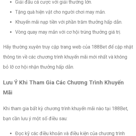
Giải đấu cá cược với giải thưởng lớn.
Tặng quà hiện vật cho người chơi may mắn.
Khuyến mãi nạp tiền với phần trăm thưởng hấp dẫn.
Vòng quay may mắn với cơ hội trúng thưởng giá trị.
Hãy thường xuyên truy cập trang web của 188Bet để cập nhật
thông tin về các chương trình khuyến mãi mới nhất và không
bỏ lỡ cơ hội nhận thưởng hấp dẫn.
Lưu Ý Khi Tham Gia Các Chương Trình Khuyến
Mãi
Khi tham gia bất kỳ chương trình khuyến mãi nào tại 188Bet,
bạn cần lưu ý một số điều sau:
Đọc kỹ các điều khoản và điều kiện của chương trình