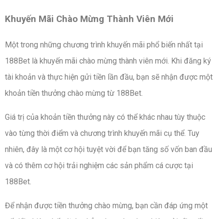
Khuyến Mãi Chào Mừng Thành Viên Mới
Một trong những chương trình khuyến mãi phổ biến nhất tại
188Bet là khuyến mãi chào mừng thành viên mới. Khi đăng ký
tài khoản và thực hiện gửi tiền lần đầu, bạn sẽ nhận được một
khoản tiền thưởng chào mừng từ 188Bet.
Giá trị của khoản tiền thưởng này có thể khác nhau tùy thuộc
vào từng thời điểm và chương trình khuyến mãi cụ thể. Tuy
nhiên, đây là một cơ hội tuyệt vời để bạn tăng số vốn ban đầu
và có thêm cơ hội trải nghiệm các sản phẩm cá cược tại
188Bet.
Để nhận được tiền thưởng chào mừng, bạn cần đáp ứng một