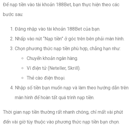
Để nạp tiền vào tài khoản 188Bet, bạn thực hiện theo các
bước sau:
Đăng nhập vào tài khoản 188Bet của bạn.
Nhấp vào nút “Nạp tiền” ở góc trên bên phải màn hình.
Chọn phương thức nạp tiền phù hợp, chẳng hạn như:
Chuyển khoản ngân hàng.
Ví điện tử (Neteller, Skrill).
Thẻ cào điện thoại.
Nhập số tiền bạn muốn nạp và làm theo hướng dẫn trên
màn hình để hoàn tất quá trình nạp tiền.
Thời gian nạp tiền thường rất nhanh chóng, chỉ mất vài phút
đến vài giờ tùy thuộc vào phương thức nạp tiền bạn chọn.