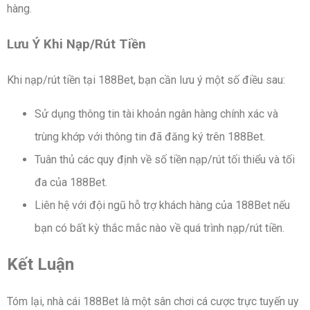
hàng.
Lưu Ý Khi Nạp/Rút Tiền
Khi nạp/rút tiền tại 188Bet, bạn cần lưu ý một số điều sau:
Sử dụng thông tin tài khoản ngân hàng chính xác và
trùng khớp với thông tin đã đăng ký trên 188Bet.
Tuân thủ các quy định về số tiền nạp/rút tối thiểu và tối
đa của 188Bet.
Liên hệ với đội ngũ hỗ trợ khách hàng của 188Bet nếu
bạn có bất kỳ thắc mắc nào về quá trình nạp/rút tiền.
Kết Luận
Tóm lại, nhà cái 188Bet là một sân chơi cá cược trực tuyến uy