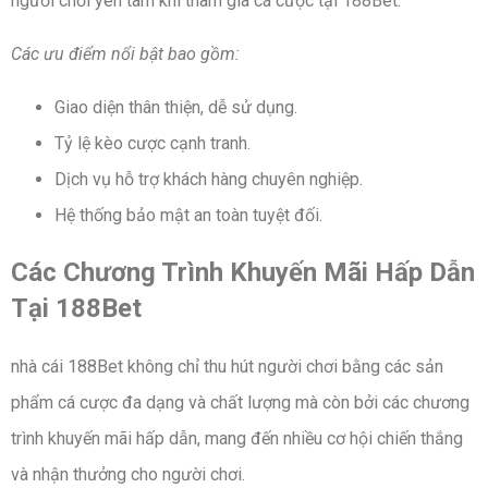
người chơi yên tâm khi tham gia cá cược tại 188Bet.
Các ưu điểm nổi bật bao gồm:
Giao diện thân thiện, dễ sử dụng.
Tỷ lệ kèo cược cạnh tranh.
Dịch vụ hỗ trợ khách hàng chuyên nghiệp.
Hệ thống bảo mật an toàn tuyệt đối.
Các Chương Trình Khuyến Mãi Hấp Dẫn
Tại 188Bet
nhà cái 188Bet không chỉ thu hút người chơi bằng các sản
phẩm cá cược đa dạng và chất lượng mà còn bởi các chương
trình khuyến mãi hấp dẫn, mang đến nhiều cơ hội chiến thắng
và nhận thưởng cho người chơi.