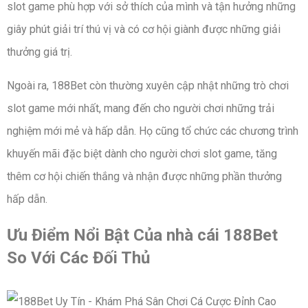
slot game phù hợp với sở thích của mình và tận hưởng những
giây phút giải trí thú vị và có cơ hội giành được những giải
thưởng giá trị.
Ngoài ra, 188Bet còn thường xuyên cập nhật những trò chơi
slot game mới nhất, mang đến cho người chơi những trải
nghiệm mới mẻ và hấp dẫn. Họ cũng tổ chức các chương trình
khuyến mãi đặc biệt dành cho người chơi slot game, tăng
thêm cơ hội chiến thắng và nhận được những phần thưởng
hấp dẫn.
Ưu Điểm Nổi Bật Của nhà cái 188Bet
So Với Các Đối Thủ