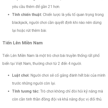
yêu cầu thêm để gần 21 hơn.
Tính chiến thuật:
Chiến lược là yếu tố quan trọng trong
blackjack, người chơi cần quyết định khi nào nên dừng
lại hoặc rút thêm bài.
Tiến Lên Miền Nam
Tiến Lên Miền Nam là một trò chơi bài truyền thống rất phổ
biến tại Việt Nam, thường chơi từ 2 đến 4 người.
Luật chơi:
Người chơi sẽ cố gắng đánh hết bài của mình
trước những người còn lại.
Tính tương tác:
Trò chơi không chỉ đòi hỏi kỹ năng mà
còn cần tinh thần đồng đội và khả năng đọc vị đối thủ.