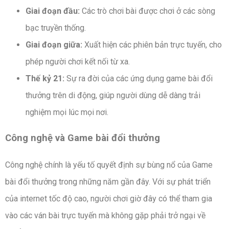
Giai đoạn đầu:
Các trò chơi bài được chơi ở các sòng
bạc truyền thống.
Giai đoạn giữa:
Xuất hiện các phiên bản trực tuyến, cho
phép người chơi kết nối từ xa.
Thế kỷ 21:
Sự ra đời của các ứng dụng game bài đổi
thưởng trên di động, giúp người dùng dễ dàng trải
nghiệm mọi lúc mọi nơi.
Công nghệ và Game bài đổi thưởng
Công nghệ chính là yếu tố quyết định sự bùng nổ của Game
bài đổi thưởng trong những năm gần đây. Với sự phát triển
của internet tốc độ cao, người chơi giờ đây có thể tham gia
vào các ván bài trực tuyến mà không gặp phải trở ngại về