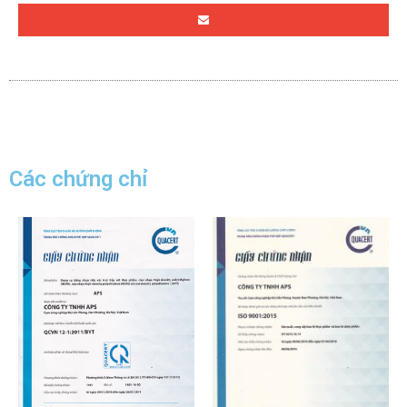
Các chứng chỉ