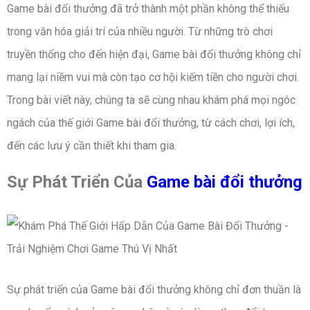
Game bài đổi thưởng đã trở thành một phần không thể thiếu
trong văn hóa giải trí của nhiều người. Từ những trò chơi
truyền thống cho đến hiện đại, Game bài đổi thưởng không chỉ
mang lại niềm vui mà còn tạo cơ hội kiếm tiền cho người chơi.
Trong bài viết này, chúng ta sẽ cùng nhau khám phá mọi ngóc
ngách của thế giới Game bài đổi thưởng, từ cách chơi, lợi ích,
đến các lưu ý cần thiết khi tham gia.
Sự Phát Triển Của
Game bài đổi thưởng
Sự phát triển của Game bài đổi thưởng không chỉ đơn thuần là