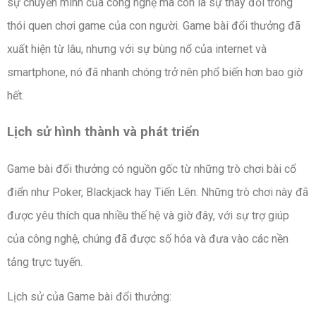
sự chuyển mình của công nghệ mà còn là sự thay đổi trong
thói quen chơi game của con người. Game bài đổi thưởng đã
xuất hiện từ lâu, nhưng với sự bùng nổ của internet và
smartphone, nó đã nhanh chóng trở nên phổ biến hơn bao giờ
hết.
Lịch sử hình thành và phát triển
Game bài đổi thưởng có nguồn gốc từ những trò chơi bài cổ
điển như Poker, Blackjack hay Tiến Lên. Những trò chơi này đã
được yêu thích qua nhiều thế hệ và giờ đây, với sự trợ giúp
của công nghệ, chúng đã được số hóa và đưa vào các nền
tảng trực tuyến.
Lịch sử của Game bài đổi thưởng: