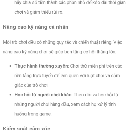
hãy chia số tiền thành các phần nhỏ để kéo dài thời gian
chơi và giảm thiểu rủi ro.
Nâng cao kỹ năng cá nhân
Mỗi trò chơi đều có những quy tắc và chiến thuật riêng. Việc
nâng cao kỹ năng chơi sẽ giúp bạn tăng cơ hội thắng lớn.
Thực hành thường xuyên:
Chơi thử miễn phí trên các
nền tảng trực tuyến để làm quen với luật chơi và cảm
giác của trò chơi.
Học hỏi từ người chơi khác:
Theo dõi và học hỏi từ
những người chơi hàng đầu, xem cách họ xử lý tình
huống trong game.
Kiểm soát cảm xúc