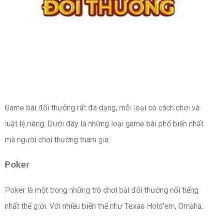
Game bài đổi thưởng rất đa dạng, mỗi loại có cách chơi và
luật lệ riêng. Dưới đây là những loại game bài phổ biến nhất
mà người chơi thường tham gia:
Poker
Poker là một trong những trò chơi bài đổi thưởng nổi tiếng
nhất thế giới. Với nhiều biến thể như Texas Hold’em, Omaha,