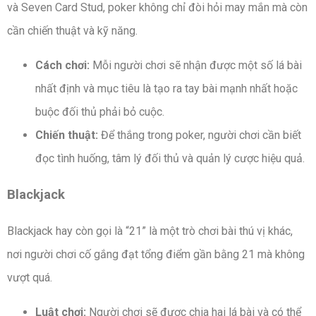
và Seven Card Stud, poker không chỉ đòi hỏi may mắn mà còn
cần chiến thuật và kỹ năng.
Cách chơi:
Mỗi người chơi sẽ nhận được một số lá bài
nhất định và mục tiêu là tạo ra tay bài mạnh nhất hoặc
buộc đối thủ phải bỏ cuộc.
Chiến thuật:
Để thắng trong poker, người chơi cần biết
đọc tình huống, tâm lý đối thủ và quản lý cược hiệu quả.
Blackjack
Blackjack hay còn gọi là “21” là một trò chơi bài thú vị khác,
nơi người chơi cố gắng đạt tổng điểm gần bằng 21 mà không
vượt quá.
Luật chơi:
Người chơi sẽ được chia hai lá bài và có thể