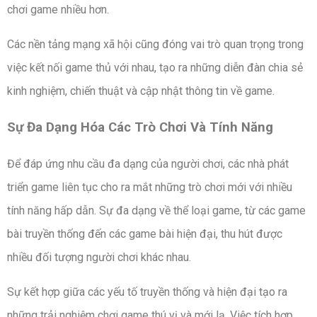
chơi game nhiều hơn.
Các nền tảng mạng xã hội cũng đóng vai trò quan trọng trong
việc kết nối game thủ với nhau, tạo ra những diễn đàn chia sẻ
kinh nghiệm, chiến thuật và cập nhật thông tin về game.
Sự Đa Dạng Hóa Các Trò Chơi Và Tính Năng
Để đáp ứng nhu cầu đa dạng của người chơi, các nhà phát
triển game liên tục cho ra mắt những trò chơi mới với nhiều
tính năng hấp dẫn. Sự đa dạng về thể loại game, từ các game
bài truyền thống đến các game bài hiện đại, thu hút được
nhiều đối tượng người chơi khác nhau.
Sự kết hợp giữa các yếu tố truyền thống và hiện đại tạo ra
những trải nghiệm chơi game thú vị và mới lạ. Việc tích hợp