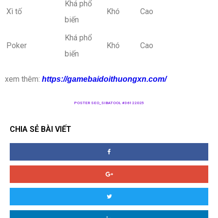
Khá phổ
Xì tố
Khó
Cao
biến
Khá phổ
Poker
Khó
Cao
biến
xem thêm:
https://gamebaidoithuongxn.com/
POSTER SEO_SIBATOOL #36122025
CHIA SẺ BÀI VIẾT