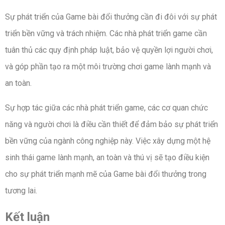
Sự phát triển của Game bài đổi thưởng cần đi đôi với sự phát
triển bền vững và trách nhiệm. Các nhà phát triển game cần
tuân thủ các quy định pháp luật, bảo vệ quyền lợi người chơi,
và góp phần tạo ra một môi trường chơi game lành mạnh và
an toàn.
Sự hợp tác giữa các nhà phát triển game, các cơ quan chức
năng và người chơi là điều cần thiết để đảm bảo sự phát triển
bền vững của ngành công nghiệp này. Việc xây dựng một hệ
sinh thái game lành mạnh, an toàn và thú vị sẽ tạo điều kiện
cho sự phát triển mạnh mẽ của Game bài đổi thưởng trong
tương lai.
Kết luận