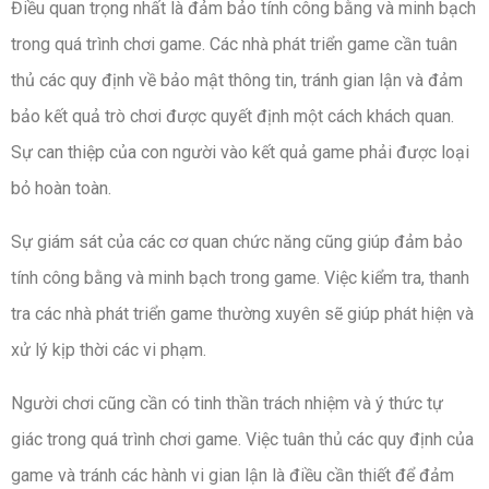
Điều quan trọng nhất là đảm bảo tính công bằng và minh bạch
trong quá trình chơi game. Các nhà phát triển game cần tuân
thủ các quy định về bảo mật thông tin, tránh gian lận và đảm
bảo kết quả trò chơi được quyết định một cách khách quan.
Sự can thiệp của con người vào kết quả game phải được loại
bỏ hoàn toàn.
Sự giám sát của các cơ quan chức năng cũng giúp đảm bảo
tính công bằng và minh bạch trong game. Việc kiểm tra, thanh
tra các nhà phát triển game thường xuyên sẽ giúp phát hiện và
xử lý kịp thời các vi phạm.
Người chơi cũng cần có tinh thần trách nhiệm và ý thức tự
giác trong quá trình chơi game. Việc tuân thủ các quy định của
game và tránh các hành vi gian lận là điều cần thiết để đảm