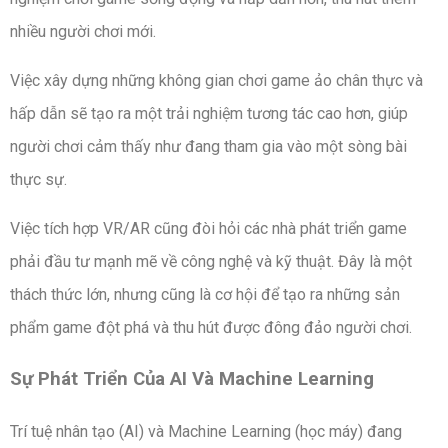
nhiều người chơi mới.
Việc xây dựng những không gian chơi game ảo chân thực và
hấp dẫn sẽ tạo ra một trải nghiệm tương tác cao hơn, giúp
người chơi cảm thấy như đang tham gia vào một sòng bài
thực sự.
Việc tích hợp VR/AR cũng đòi hỏi các nhà phát triển game
phải đầu tư mạnh mẽ về công nghệ và kỹ thuật. Đây là một
thách thức lớn, nhưng cũng là cơ hội để tạo ra những sản
phẩm game đột phá và thu hút được đông đảo người chơi.
Sự Phát Triển Của AI Và Machine Learning
Trí tuệ nhân tạo (AI) và Machine Learning (học máy) đang