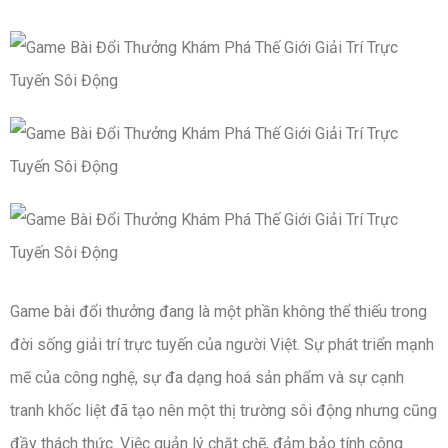
Game bài đổi thưởng đang là một phần không thể thiếu trong
đời sống giải trí trực tuyến của người Việt. Sự phát triển mạnh
mẽ của công nghệ, sự đa dạng hoá sản phẩm và sự cạnh
tranh khốc liệt đã tạo nên một thị trường sôi động nhưng cũng
đầy thách thức. Việc quản lý chặt chẽ, đảm bảo tính công