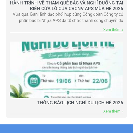
HÀNH TRÌNH VỀ THĂM QUÊ BÁC VÀ NGHỈ DƯỠNG TẠI
BIỂN CỬA LÒ CỦA CBCNV APS MÙA HÈ 2026
Vừa qua, Ban lãnh đạo phối hợp cùng Công đoàn Công ty cổ
phần bao bì Nhựa APS đã tổ chức thành công chuyến du
Xem thêm »
THÔNG BÁO LỊCH NGHỈ DU LỊCH HÈ 2026
Xem thêm »