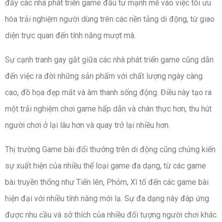
đẩy các nhà phát triển game đầu tư mạnh mẽ vào việc tối ưu
hóa trải nghiệm người dùng trên các nền tảng di động, từ giao
diện trực quan đến tính năng mượt mà.
Sự cạnh tranh gay gắt giữa các nhà phát triển game cũng dẫn
đến việc ra đời những sản phẩm với chất lượng ngày càng
cao, đồ họa đẹp mắt và âm thanh sống động. Điều này tạo ra
một trải nghiệm chơi game hấp dẫn và chân thực hơn, thu hút
người chơi ở lại lâu hơn và quay trở lại nhiều hơn.
Thị trường Game bài đổi thưởng trên di động cũng chứng kiến
sự xuất hiện của nhiều thể loại game đa dạng, từ các game
bài truyền thống như Tiến lên, Phỏm, Xì tố đến các game bài
hiện đại với nhiều tính năng mới lạ. Sự đa dạng này đáp ứng
được nhu cầu và sở thích của nhiều đối tượng người chơi khác