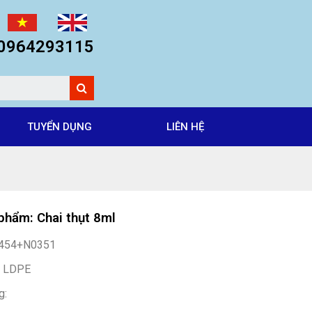
: 0964293115
TUYỂN DỤNG
LIÊN HỆ
phẩm: Chai thụt 8ml
0454+N0351
: LDPE
g: