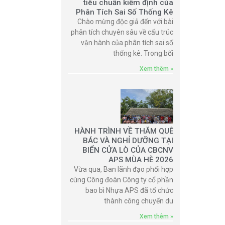
tiêu chuẩn kiểm định của
Phân Tích Sai Số Thống Kê
Chào mừng độc giả đến với bài
phân tích chuyên sâu về cấu trúc
vận hành của phân tích sai số
thống kê. Trong bối
Xem thêm »
HÀNH TRÌNH VỀ THĂM QUÊ
BÁC VÀ NGHỈ DƯỠNG TẠI
BIỂN CỬA LÒ CỦA CBCNV
APS MÙA HÈ 2026
Vừa qua, Ban lãnh đạo phối hợp
cùng Công đoàn Công ty cổ phần
bao bì Nhựa APS đã tổ chức
thành công chuyến du
Xem thêm »