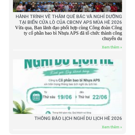
HÀNH TRÌNH VỀ THĂM QUÊ BÁC VÀ NGHỈ DƯỠNG
TẠI BIỂN CỬA LÒ CỦA CBCNV APS MÙA HÈ 2026
Vừa qua, Ban lãnh đạo phối hợp cùng Công đoàn Công
ty cổ phần bao bì Nhựa APS đã tổ chức thành công
chuyến du
Xem thêm »
THÔNG BÁO LỊCH NGHỈ DU LỊCH HÈ 2026
Xem thêm »