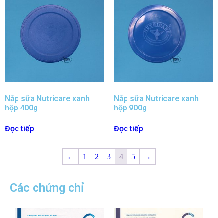
Nắp sữa Nutricare xanh
Nắp sữa Nutricare xanh
hộp 400g
hộp 900g
Đọc tiếp
Đọc tiếp
←
1
2
3
4
5
→
Các chứng chỉ