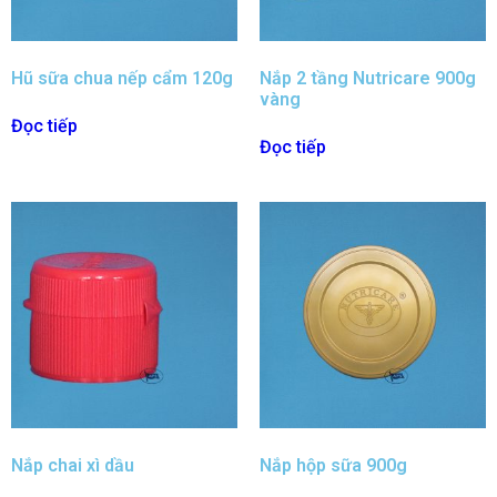
Hũ sữa chua nếp cẩm 120g
Nắp 2 tầng Nutricare 900g
vàng
Đọc tiếp
Đọc tiếp
Nắp chai xì dầu
Nắp hộp sữa 900g