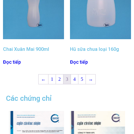
Chai Xuân Mai 900ml
Hũ sữa chua loại 160g
Đọc tiếp
Đọc tiếp
←
1
2
3
4
5
→
Các chứng chỉ