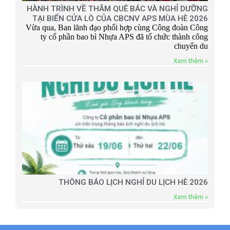
HÀNH TRÌNH VỀ THĂM QUÊ BÁC VÀ NGHỈ DƯỠNG
TẠI BIỂN CỬA LÒ CỦA CBCNV APS MÙA HÈ 2026
Vừa qua, Ban lãnh đạo phối hợp cùng Công đoàn Công
ty cổ phần bao bì Nhựa APS đã tổ chức thành công
chuyến du
Xem thêm »
THÔNG BÁO LỊCH NGHỈ DU LỊCH HÈ 2026
Xem thêm »