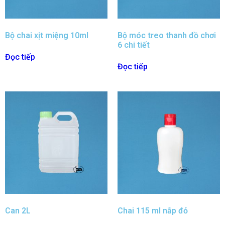
Bộ chai xịt miệng 10ml
Bộ móc treo thanh đồ chơi
6 chi tiết
Đọc tiếp
Đọc tiếp
Can 2L
Chai 115 ml nắp đỏ