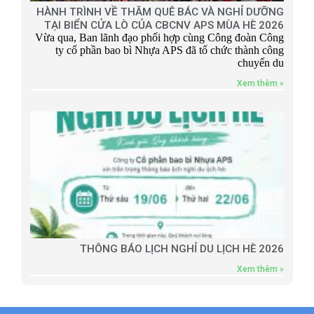
HÀNH TRÌNH VỀ THĂM QUÊ BÁC VÀ NGHỈ DƯỠNG
TẠI BIỂN CỬA LÒ CỦA CBCNV APS MÙA HÈ 2026
Vừa qua, Ban lãnh đạo phối hợp cùng Công đoàn Công
ty cổ phần bao bì Nhựa APS đã tổ chức thành công
chuyến du
Xem thêm »
THÔNG BÁO LỊCH NGHỈ DU LỊCH HÈ 2026
Xem thêm »