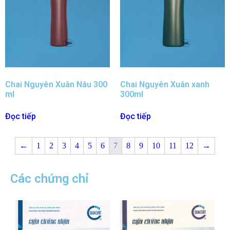
Chai Nguyên Xuân Nâu 300
Chai Nguyên Xuân xanh
ml
300ml
Đọc tiếp
Đọc tiếp
←
1
2
3
4
5
6
7
8
9
10
11
12
→
Các chứng chỉ